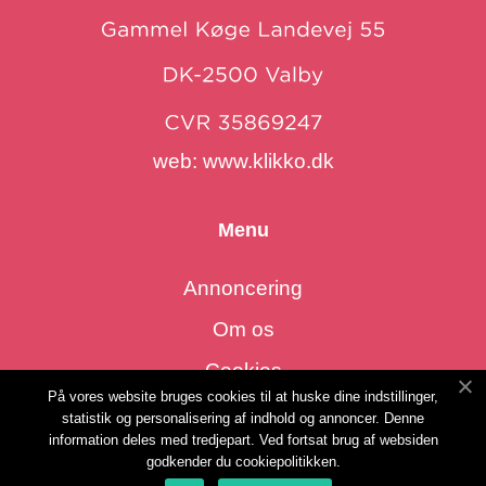
web:
www.klikko.dk
Menu
Annoncering
Om os
Cookies
På vores website bruges cookies til at huske dine indstillinger,
Kontakt os
statistik og personalisering af indhold og annoncer. Denne
information deles med tredjepart. Ved fortsat brug af websiden
Sitemap
godkender du cookiepolitikken.