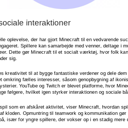
ociale interaktioner
elle oplevelse, der har gjort Minecraft til en vedvarende 
engageret. Spillere kan samarbejde med venner, deltage i m
er. Dette gør Minecraft til et socialt værktøj, hvor folk
der sig.
es kreativitet til at bygge fantastiske verdener og dele de
et omkring fælles interesser, såsom genopbygning af ikonis
sterier. YouTube og Twitch er blevet platforme, hvor Mine
e følgere, hvilket igen styrker interaktionen og sociale bå
pil som en afskåret aktivitet, viser Minecraft, hvordan s
af kloden. Opmuntring til teamwork og kommunikation gør d
å, især for yngre spillere, der vokser op i en stadig mere d