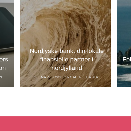
Nordjyske bank: din lokale
ers:
finansielle partner i
Fol
on
nordjylland
EN
16. MARTS 2025 /
NOAH PETERSEN