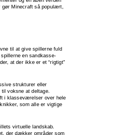
elementer og en åben verden
er gør Minecraft så populært,
ne til at give spillerne fuld
ft spillerne en sandkasse-
r, at der ikke er et “rigtigt”
sive strukturer eller
til voksne at deltage.
ft i klasseværelser over hele
ikker, som alle er vigtige
llets virtuelle landskab.
llet, der dækker områder som