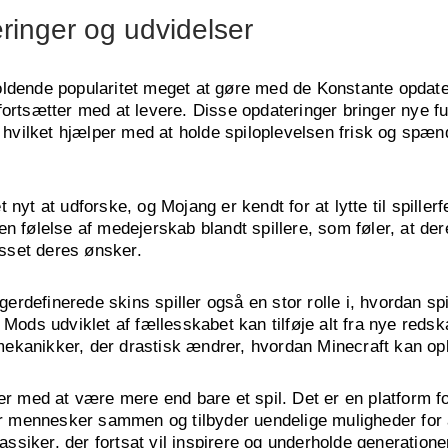
ringer og udvidelser
oldende popularitet meget at gøre med de Konstante opdate
fortsætter med at levere. Disse opdateringer bringer nye f
t, hvilket hjælper med at holde spiloplevelsen frisk og spæ
 nyt at udforske, og Mojang er kendt for at lytte til spiller
n følelse af medejerskab blandt spillere, som føler, at dere
passet deres ønsker.
rdefinerede skins spiller også en stor rolle i, hvordan spi
 Mods udviklet af fællesskabet kan tilføje alt fra nye redsk
ekanikker, der drastisk ændrer, hvordan Minecraft kan op
er med at være mere end bare et spil. Det er en platform for
ger mennesker sammen og tilbyder uendelige muligheder for
lassiker, der fortsat vil inspirere og underholde generationer