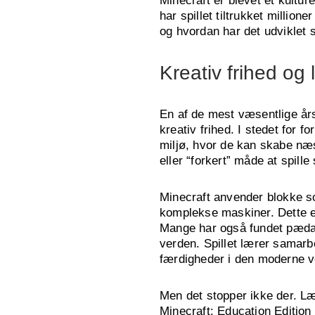
Minecraft er blevet et kultu
har spillet tiltrukket millio
og hvordan har det udviklet s
Kreativ frihed og 
En af de mest væsentlige årsag
kreativ frihed. I stedet for 
miljø, hvor de kan skabe næst
eller “forkert” måde at spille 
Minecraft anvender blokke so
komplekse maskiner. Dette enk
Mange har også fundet pædagog
verden. Spillet lærer samar
færdigheder i den moderne v
Men det stopper ikke der. Lær
Minecraft: Education Edition