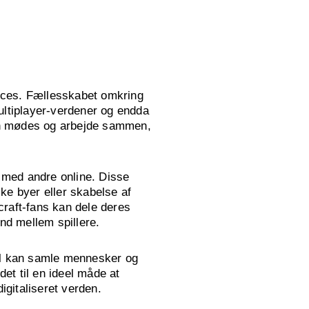
succes. Fællesskabet omkring
ultiplayer-verdener og endda
 kan mødes og arbejde sammen,
m med andre online. Disse
ke byer eller skabelse af
craft-fans kan dele deres
nd mellem spillere.
pil kan samle mennesker og
et til en ideel måde at
igitaliseret verden.