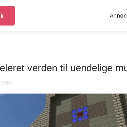
Annon
dk
ixeleret verden til uendelige m
ERSEN