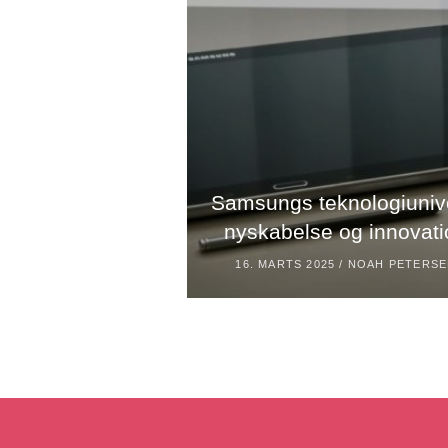
lle i det moderne
Samsungs teknologiuniv
mfund
nyskabelse og innovati
25 /
NOAH PETERSEN
16. MARTS 2025 /
NOAH PETERS