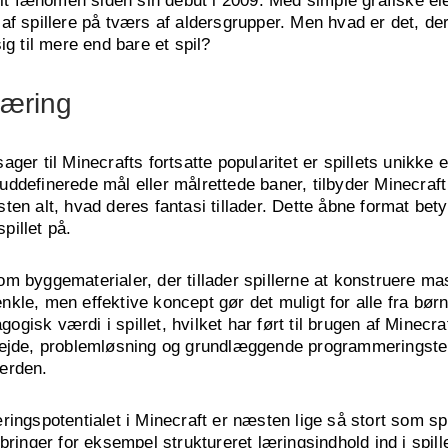
relt fænomen siden sin debut i 2009. Med simple grafiske 
ner af spillere på tværs af aldersgrupper. Men hvad er det, d
ig til mere end bare et spil?
læring
er til Minecrafts fortsatte popularitet er spillets unikke ev
foruddefinerede mål eller målrettede baner, tilbyder Minecra
en alt, hvad deres fantasi tillader. Dette åbne format betyde
spillet på.
m byggematerialer, der tillader spillerne at konstruere mas
le, men effektive koncept gør det muligt for alle fra børn 
isk værdi i spillet, hvilket har ført til brugen af Minecra
bejde, problemløsning og grundlæggende programmeringstekn
erden.
ingspotentialet i Minecraft er næsten lige så stort som spi
 bringer for eksempel struktureret læringsindhold ind i spi