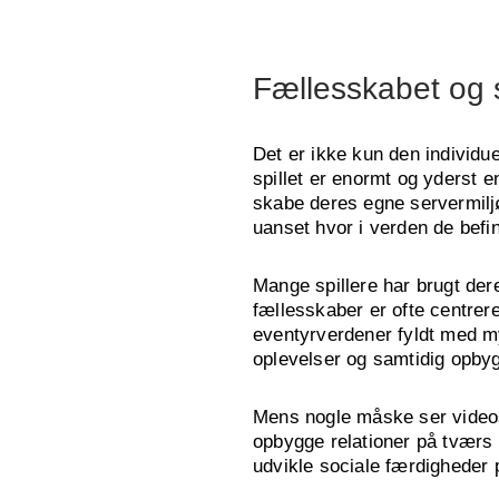
Fællesskabet og s
Det er ikke kun den individu
spillet er enormt og yderst 
skabe deres egne servermiljø
uanset hvor i verden de befin
Mange spillere har brugt der
fællesskaber er ofte centrer
eventyrverdener fyldt med my
oplevelser og samtidig opbygg
Mens nogle måske ser videos
opbygge relationer på tværs 
udvikle sociale færdigheder p