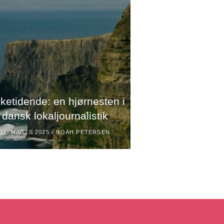
ketidende: en hjørnesten i
Quizlet live
dansk lokaljournalistik
sjovere og m
11. MARTS 2025 /
NOAH PETERSEN
11. MARTS 2025 /